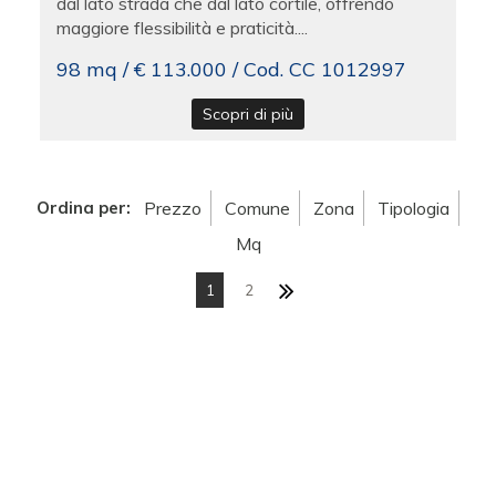
dal lato strada che dal lato cortile, offrendo
maggiore flessibilità e praticità....
98 mq / € 113.000 / Cod. CC 1012997
Scopri di più
Ordina per:
Prezzo
Comune
Zona
Tipologia
Mq
1
2